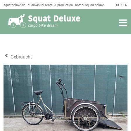
squatdeluxe.de
audiovisual rental & production
hostel squad deluxe
DE
EN
Gebraucht